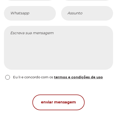
Whatsapp
Assunto
e
Escreva sua mensagem
ne
Eu li e concordo com os
termos e condições de uso
enviar mensagem